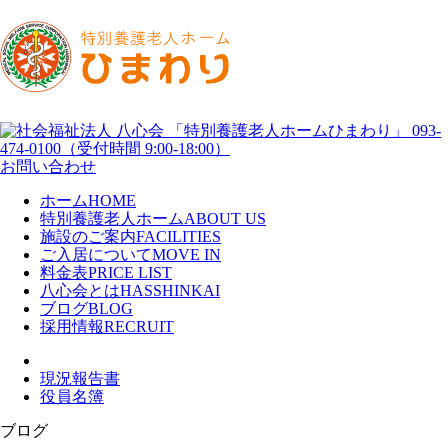
お問い合わせ
ホーム
HOME
特別養護老人ホーム
ABOUT US
施設のご案内
FACILITIES
ご入居について
MOVE IN
料金表
PRICE LIST
八心会とは
HASSHINKAI
ブログ
BLOG
採用情報
RECRUIT
現況報告書
役員名簿
ブログ