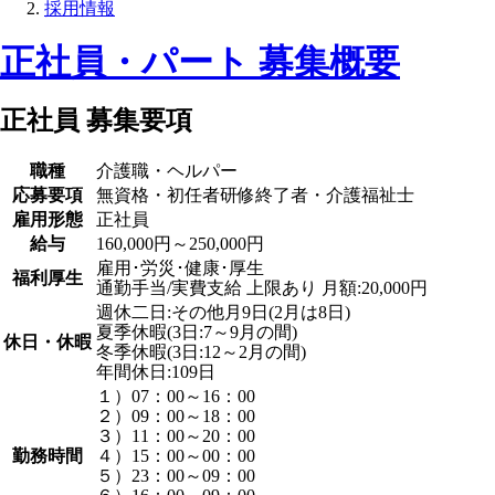
採用情報
正社員・パート 募集概要
正社員 募集要項
職種
介護職・ヘルパー
応募要項
無資格・初任者研修終了者・介護福祉士
雇用形態
正社員
給与
160,000円～250,000円
雇用･労災･健康･厚生
福利厚生
通勤手当/実費支給 上限あり 月額:20,000円
週休二日:その他月9日(2月は8日)
夏季休暇(3日:7～9月の間)
休日・休暇
冬季休暇(3日:12～2月の間)
年間休日:109日
１）07：00～16：00
２）09：00～18：00
３）11：00～20：00
勤務時間
４）15：00～00：00
５）23：00～09：00