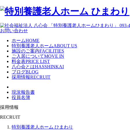
お問い合わせ
ホーム
HOME
特別養護老人ホーム
ABOUT US
施設のご案内
FACILITIES
ご入居について
MOVE IN
料金表
PRICE LIST
八心会とは
HASSHINKAI
ブログ
BLOG
採用情報
RECRUIT
現況報告書
役員名簿
採用情報
RECRUIT
特別養護老人ホーム ひまわり